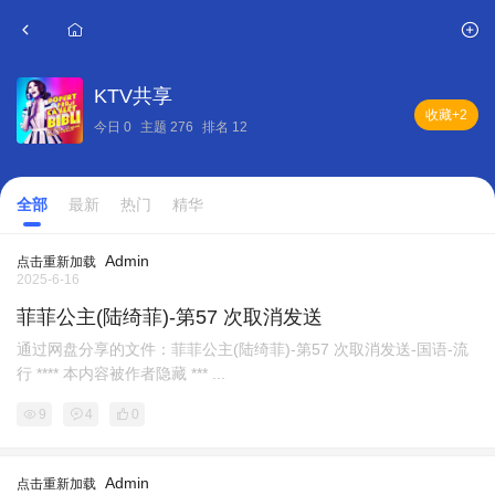
KTV共享
收藏
+2
今日
0
主题
276
排名
12
全部
最新
热门
精华
Admin
点击重新加载
2025-6-16
菲菲公主(陆绮菲)-第57 次取消发送
通过网盘分享的文件：菲菲公主(陆绮菲)-第57 次取消发送-国语-流
行 **** 本内容被作者隐藏 *** ...
9
4
0
Admin
点击重新加载