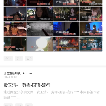
14
4
0
Admin
点击重新加载
2024-8-18
费玉清-一剪梅-国语-流行
通过网盘分享的文件：费玉清-一剪梅-国语-流行 **** 本内容被作者
隐藏 **** ...
15
4
0